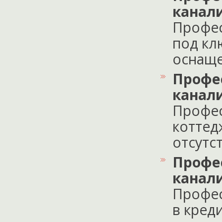
канал
Профес
под кл
оснаще
Профе
канал
Профес
коттед
отсутс
Профе
канал
Профес
в кред