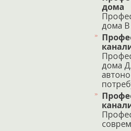
дома
Профес
дома В 
Профе
канал
Профес
дома Д
автоно
потребу
Профе
канал
Профес
соврем