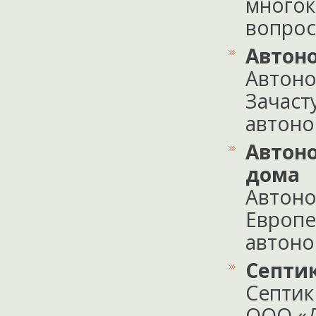
многок
вопроса
Автон
Автоно
Зачаст
автоно
Автоно
дома
Автоно
Европе
автоном
Септи
Септик
ООО «Д