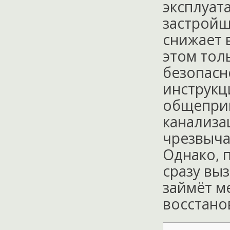
эксплуат
застройщ
снижает в
этом тол
безопасн
инструкц
общеприн
канализа
чрезвыча
Однако, 
сразу вы
займёт м
восстано