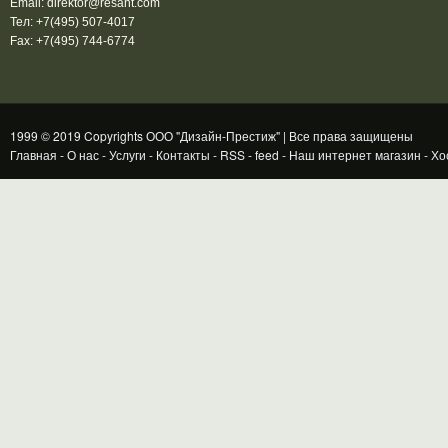
Email:
direktor@resant.com
Тел:
+7(495) 507-4017
Fax:
+7(495) 744-6774
1999 © 2019 Copyrights ООО "Дизайн-Престиж" | Все права защищены
Главная
-
О нас
-
Услуги
-
Контакты
-
RSS
-
feed
-
Наш интернет магазин
-
Хо