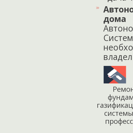
Автон
дома
Автоно
Систем
необхо
владель
Ремо
фунда
газифика
систем
профес