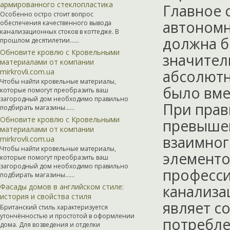
армированного стеклопластика
Главное 
Особенно остро стоит вопрос
автономн
обеспечения качественного вывода
канализационных стоков в коттедже. В
должна б
прошлом десятилетии…...
Обновите кровлю с Кровельными
значител
материалами от компании
mirkrovli.com.ua
абсолютн
Чтобы найти кровельные материалы,
было вме
которые помогут преобразить ваш
загородный дом необходимо правильно
При прав
подбирать магазины…...
Обновите кровлю с Кровельными
превышен
материалами от компании
взаимног
mirkrovli.com.ua
Чтобы найти кровельные материалы,
элементо
которые помогут преобразить ваш
загородный дом необходимо правильно
професси
подбирать магазины…...
Фасады домов в английском стиле:
канализа
история и свойства стиля
являет с
Британский стиль характеризуется
утончённостью и простотой в оформлении
потребле
дома. Для возведения и отделки