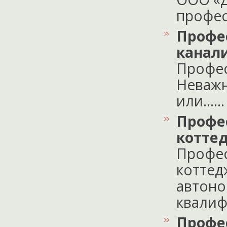
профес
Профе
канал
Профес
Неважн
или......
Профе
котте
Профес
коттед
автоно
квалиф
Профе