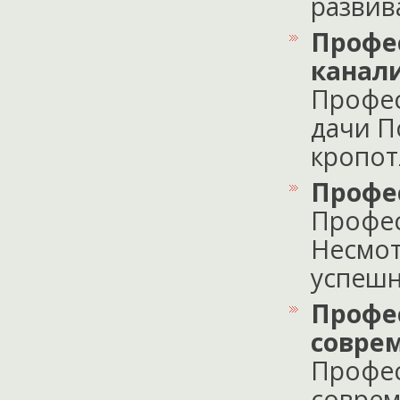
развивае
Профе
канал
Профес
дачи П
кропотл
Профе
Профес
Несмот
успешн
Профе
совре
Профес
соврем