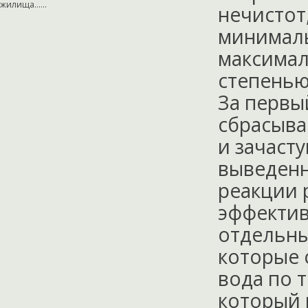
жилища…...
нечистот
минималь
максимал
степенью 
За первый
сбрасыва
и зачаст
выведен
реакции 
эффектив
отдельны
которые 
вода по 
который 