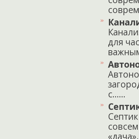
соврем
Канали
Канали
для ча
важным.
Автон
Автоно
загоро
с......
Септи
Септик
совсем
«дача»..