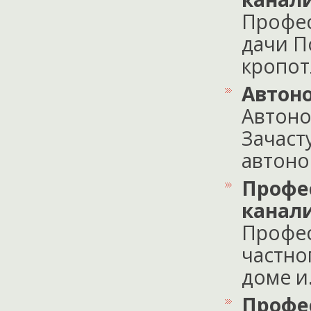
Профес
дачи П
кропотл
Автон
Автоно
Зачаст
автоно
Профе
канал
Профес
частно
доме и..
Профе