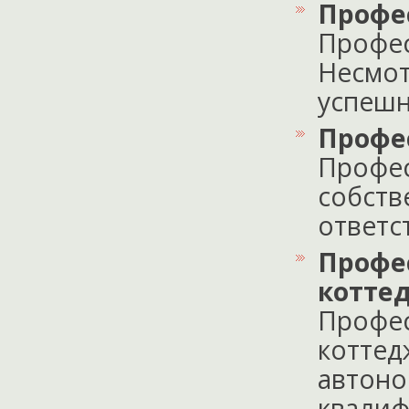
Профе
Профес
Несмот
успешн
Профе
Профес
собств
ответст
Профе
котте
Профес
коттед
автоно
квалиф