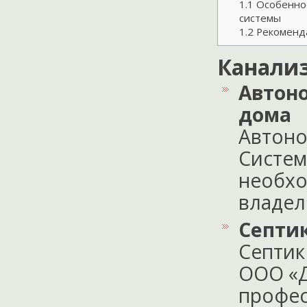
1.1
Особеннос
системы
1.2
Рекоменда
Канали
Автон
дома
Автоно
Систем
необхо
владель
Септи
Септик
ООО «Д
профес