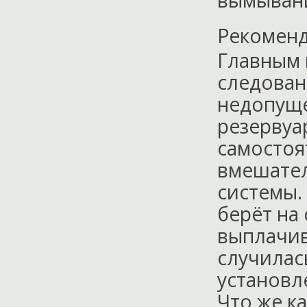
вымыван
Рекоменд
Главным 
следован
недопуще
резервуа
самостоя
вмешател
системы.
берёт на
выплачив
случилас
установл
Что же к