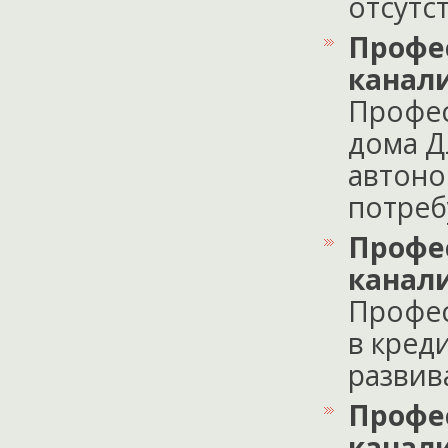
отсутс
Профе
канал
Профес
дома Д
автоно
потребу
Профе
канал
Профес
в кред
развивае
Профе
канал