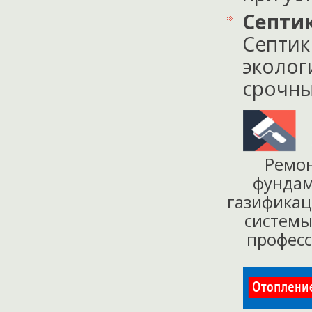
Септи
Септик
эколог
срочных
Ремо
фунда
газифика
систем
профес