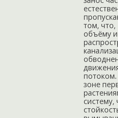
занос ча
естестве
пропуска
том, что
объёму и
распрост
канализа
обводнен
движения
потоком.
зоне пер
растения
систему,
стойкост