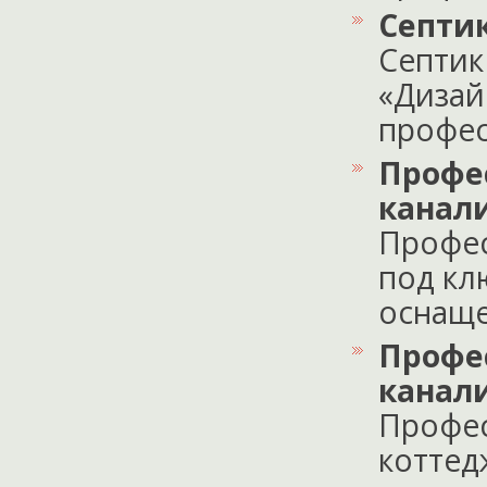
Септи
Септик
«Дизай
профес
Профе
канал
Профес
под кл
оснаще
Профе
канал
Профес
коттед