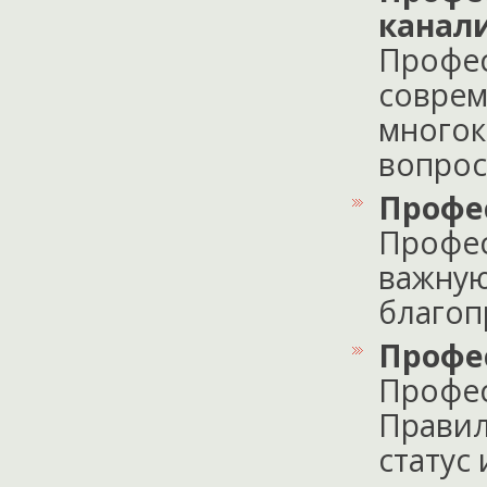
канал
Профес
соврем
многок
вопроса
Профе
Профес
важную
благопр
Профе
Профес
Правил
статус 