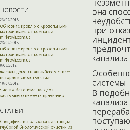
незаметн
НОВОСТИ
она спос
неудобст
23/09/2018
Обновите кровлю с Кровельными
при отка
материалами от компании
инцидент
mirkrovli.com.ua
23/09/2018
предпоч
Обновите кровлю с Кровельными
материалами от компании
канализа
mirkrovli.com.ua
9/09/2018
Особенно
Фасады домов в английском стиле:
история и свойства стиля
системы
19/07/2018
Чистим бетономешалку от
В подобн
застывшего цемента правильно
канализа
перераба
СТАТЬИ
поступаю
Специфика использования станции
глубокой биологической очистки из