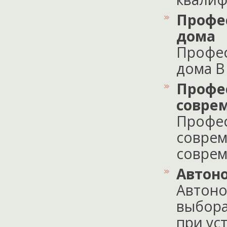
Профе
дома
Профес
дома В 
Профе
совре
Профес
соврем
соврем
Автон
Автоно
выбора
при уст