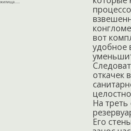
которые 
жилища…...
процессо
взвешенн
конгломе
вот комп
удобное 
уменьшит
Следоват
откачек 
санитарн
целостно
На треть
резервуа
Его стен