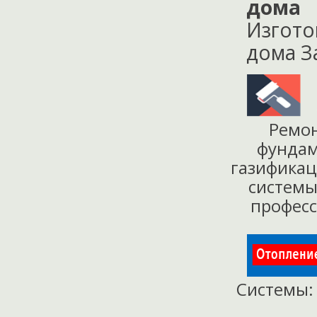
дома
Изгото
дома З
Ремо
фунда
газифика
систем
профес
Системы