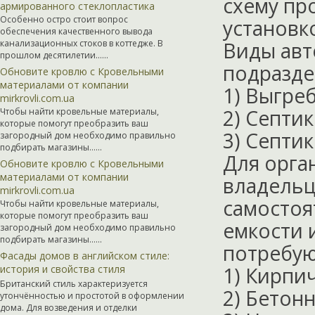
схему пр
армированного стеклопластика
Особенно остро стоит вопрос
установк
обеспечения качественного вывода
канализационных стоков в коттедже. В
Виды авт
прошлом десятилетии…...
подразде
Обновите кровлю с Кровельными
материалами от компании
1) Выгреб
mirkrovli.com.ua
2) Септи
Чтобы найти кровельные материалы,
которые помогут преобразить ваш
3) Септи
загородный дом необходимо правильно
подбирать магазины…...
Для орга
Обновите кровлю с Кровельными
материалами от компании
владельц
mirkrovli.com.ua
самостоя
Чтобы найти кровельные материалы,
которые помогут преобразить ваш
емкости и
загородный дом необходимо правильно
подбирать магазины…...
потребую
Фасады домов в английском стиле:
история и свойства стиля
1) Кирпи
Британский стиль характеризуется
2) Бетон
утончённостью и простотой в оформлении
дома. Для возведения и отделки