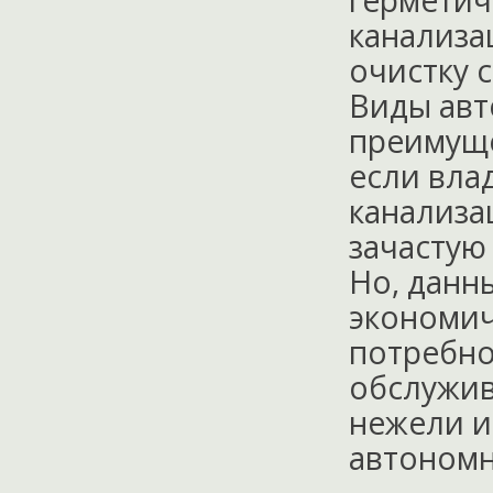
герметич
канализа
очистку 
Виды авт
преимуще
если вла
канализа
зачастую
Но, данн
экономич
потребно
обслужив
нежели и
автономн