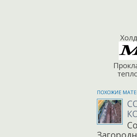
Холд
Прокл
тепло
ПОХОЖИЕ МАТЕ
С
К
Со
Загородн