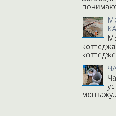
понимаю
М
К
Мо
коттеджа
коттедже
Ч
Ча
ус
монтажу