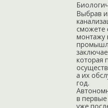
Биологич
Выбрав и
канализа
сможете 
монтажу 
промыш
заключае
которая 
осуществ
а их обс
год.
Автономн
в первые
уже посл