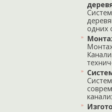
дерев
Систем
деревя
одних он
Монта
Монтаж
Канали
техниче
Систе
Систем
соврем
канализ
Изгото