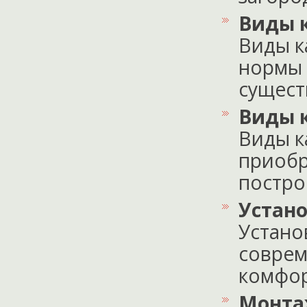
Виды 
Виды к
нормы 
существ
Виды 
Виды к
приобр
построй
Устан
Устано
соврем
комфорт
Монта