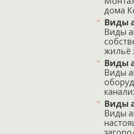
Монтаж
дома Ко
Виды 
Виды а
собств
жильё э
Виды 
Виды а
оборуд
канали
Виды 
Виды а
настоя
загород