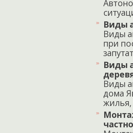
Автоно
ситуаци
Виды 
Виды а
при по
запутать
Виды 
дерев
Виды а
дома Я
жилья, 
Монта
частно