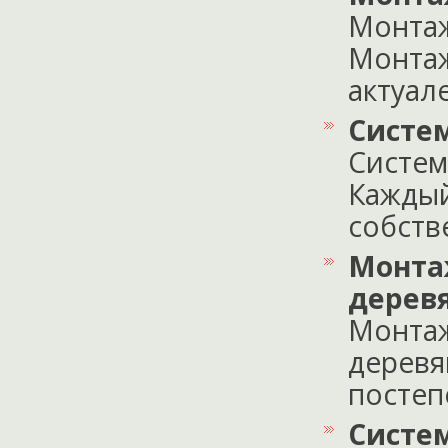
Монтаж
Монтаж
актуале
Систе
Систем
Каждый
собстве
Монта
дерев
Монтаж
деревя
постепе
Систе