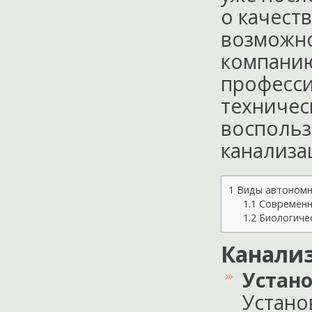
о качест
возможно
компанию
професси
техничес
воспольз
канализа
1
Виды автономно
1.1
Современн
1.2
Биологичес
Канали
Устан
Устано