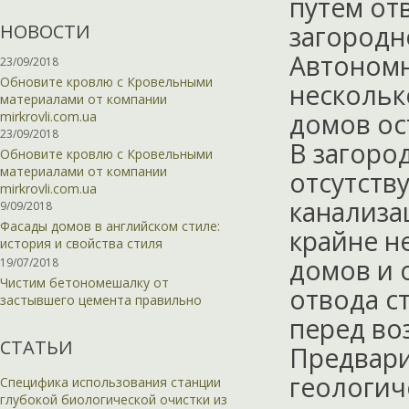
путем от
НОВОСТИ
загородн
Автономн
23/09/2018
Обновите кровлю с Кровельными
нескольк
материалами от компании
домов ос
mirkrovli.com.ua
23/09/2018
В загоро
Обновите кровлю с Кровельными
материалами от компании
отсутств
mirkrovli.com.ua
канализа
9/09/2018
Фасады домов в английском стиле:
крайне н
история и свойства стиля
домов и 
19/07/2018
Чистим бетономешалку от
отвода с
застывшего цемента правильно
перед во
СТАТЬИ
Предвари
геологич
Специфика использования станции
глубокой биологической очистки из