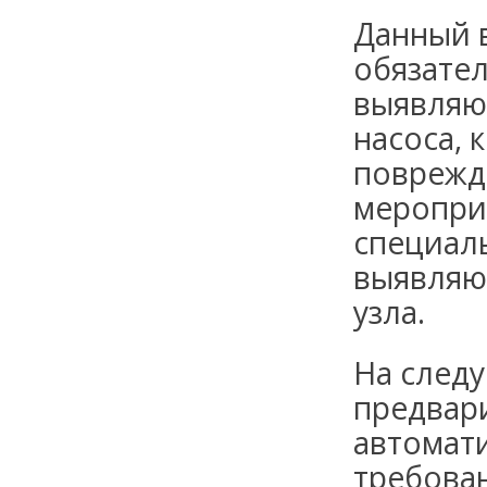
Данный в
обязател
выявляю
насоса,
поврежд
меропри
специал
выявляю
узла.
На след
предвар
автомат
требова