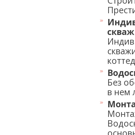
Строи
Прести
Индив
сква
Индив
скваж
коттед
Водос
Без об
в нем 
Монта
Монта
Водосн
основны