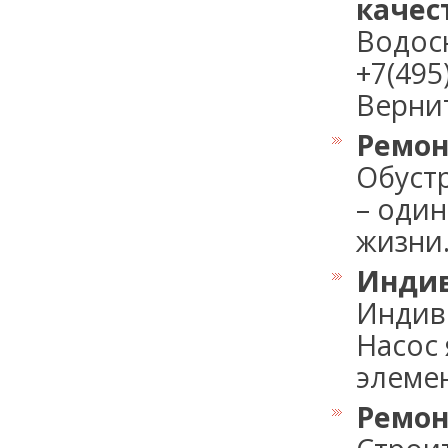
качес
Водос
+7(49
Верните
Ремон
Обуст
– оди
жизни..
Индив
Индив
Насос
элемен
Ремон