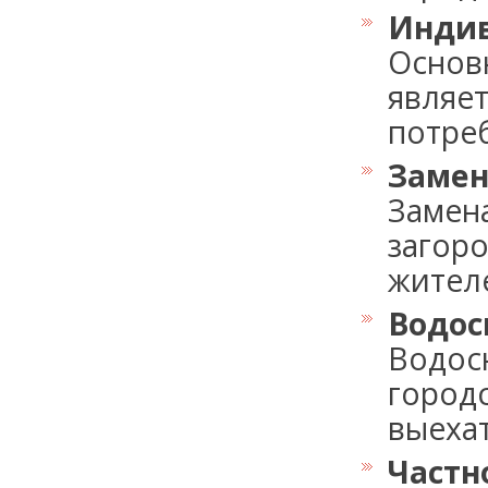
Индив
Основ
являе
потреб
Замен
Замен
загоро
жителей
Водос
Водос
городс
выехать
Частн