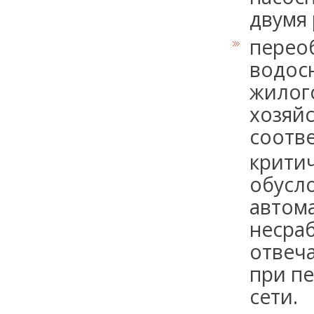
двумя
перео
водос
жилог
хозяй
соотв
критич
обусл
автома
несра
отвеч
при пе
сети.