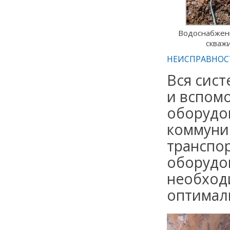
Водоснабжен
скваж
НЕИСПРАВНОС
Вся сист
и вспом
оборудо
коммуни
транспо
оборудов
необход
оптимал