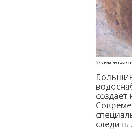
Замена автомати
Большин
водоснаб
создает 
Совреме
специал
следить 