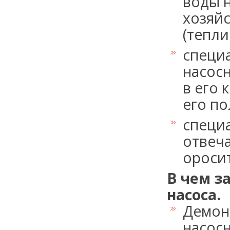
воды н
хозяй
(теплиц
специ
насосн
в его 
его по
специ
отвеч
ороси
В чем з
насоса.
Демон
насос