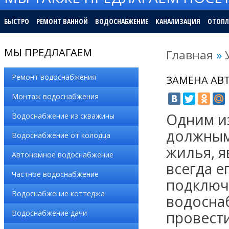
БЫСТРО
РЕМОНТ ВАННОЙ
ВОДОСНАБЖЕНИЕ
КАНАЛИЗАЦИЯ
ОТОПЛ
МЫ ПРЕДЛАГАЕМ
Главная
»
Ремонт водоснабжения
ЗАМЕНА АВ
Монтаж водоснабжения
Одним и
Водоснабжение из скважины
должным
Водоснабжение от колодца
жилья, я
Автономное водоснабжение
всегда е
Частное водоснабжение
подключ
Водоснабжение коттеджа
водоснаб
Водоснабжение дачи
провест