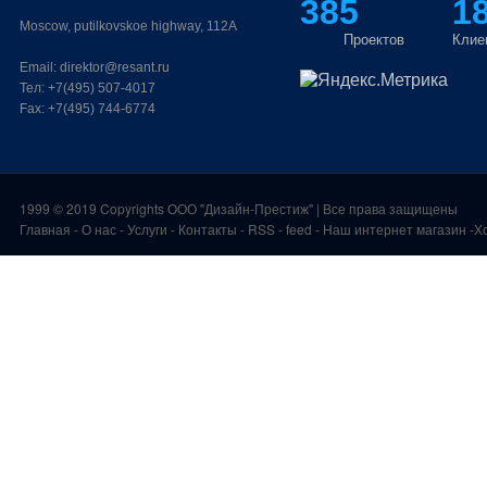
385
1
Moscow, putilkovskoe highway, 112A
Проектов
Клие
Email:
direktor@resant.ru
Тел:
+7(495) 507-4017
Fax:
+7(495) 744-6774
1999 ©
2019 Copyrights
ООО "Дизайн-Престиж"
| Все права защищены
Главная
-
О нас
-
Услуги
-
Контакты
- RSS
-
feed
-
Наш интернет магазин
-
Х