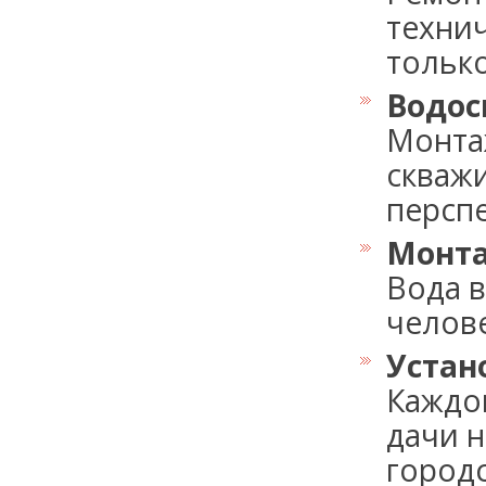
технич
только.
Водос
Монта
скваж
перспе
Монта
Вода в
челове
Устан
Каждо
дачи 
городс