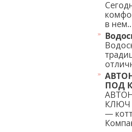
Сегод
комфо
в нем...
Водос
Водос
тради
отличн
АВТО
ПОД 
АВТО
КЛЮЧ 
— котт
Компан