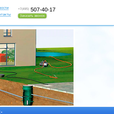
вости
507-40-17
+7(495)
нтакты
Заказать звонок
: