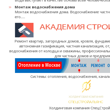
Вода выступает в качестве основы всей человеческой 
Монтаж водоснабжения дома
Монтаж водоснабжения дома. Водоснабжение частно
его......
Ремонт
квартир
, загородных
домов
,
кровля
,
фундам
автономная газификация
, частная
канализация
,
от
водоснабжения
от колодца и скважины, профессионал
для
частных домов
и
предприя
Системы:
отопления
,
водоснабжения
,
канал
Холдинговая компания
СпецСтрой