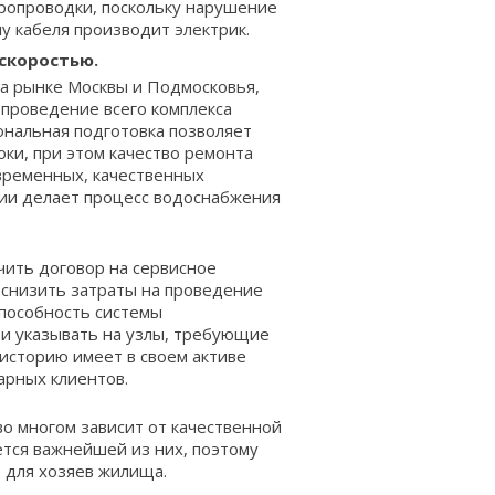
тропроводки, поскольку нарушение
у кабеля производит электрик.
скоростью.
а рынке Москвы и Подмосковья,
 проведение всего комплекса
ональная подготовка позволяет
оки, при этом
качество ремонта
временных, качественных
ии делает процесс водоснабжения
ить договор на сервисное
 снизить затраты на проведение
способность системы
ти указывать на узлы, требующие
историю имеет в своем активе
арных клиентов.
о многом зависит от качественной
тся важнейшей из них, поэтому
 для хозяев жилища.