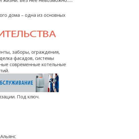
жизни. Без нее невозможно......
го дома – одна из основных
енты
,
заборы
,
ограждения
,
делка
фасадов
, системы
ьные современные
котельные
тий
.
изации
.
Под ключ
.
Альянс