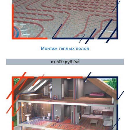
Монтаж тёплых полов
2
от
500
руб./м