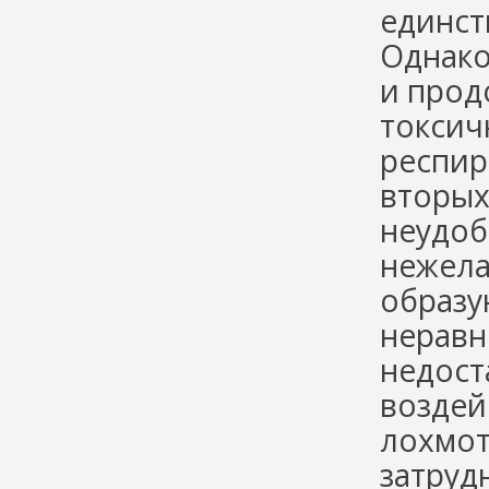
единст
Однако
и прод
токсич
респир
вторых
неудоб
нежела
образу
неравн
недост
воздей
лохмот
затруд