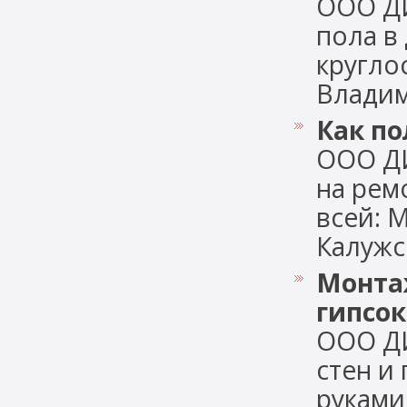
ООО Д
пола в
кругло
Владими
Как по
ООО ДИ
на рем
всей: 
Калужск
Монтаж
гипсо
ООО Д
стен и
руками