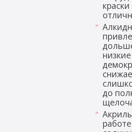
краски
отличн
Алкидн
привле
дольше
низкие
демокр
снижае
слишко
до пол
щелоч
Акрилы
работе