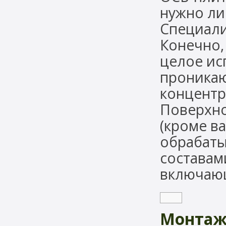
нужно ли
Специали
Конечно,
целое ис
проникаю
концентр
Поверхно
(кроме в
обрабаты
составам
включающ
Монтаж