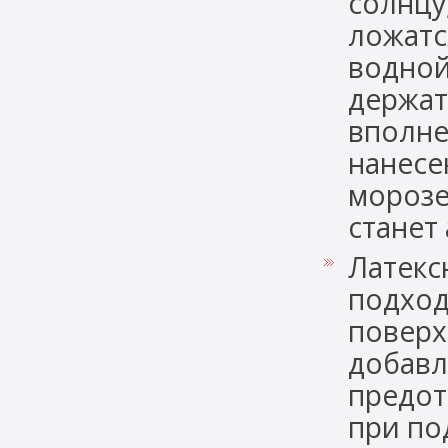
солнцу
ложатс
водной
держат
вполне
нанесе
морозе
станет
Латекс
подход
поверх
добавл
предот
при по