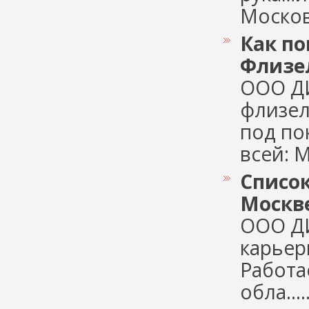
Московс
Как п
Флизе
ООО Д
флизел
под по
всей: М
Список
Москв
ООО Д
карьер
Работа
обла.....