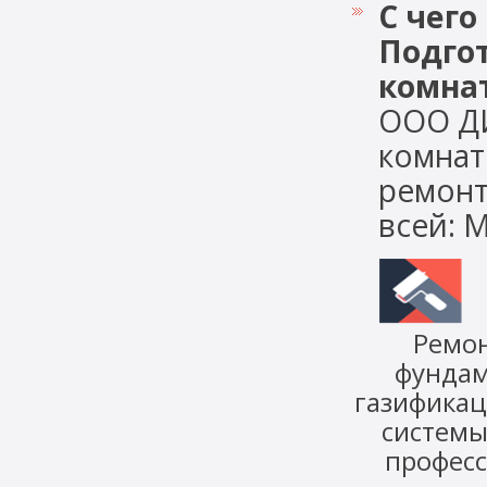
С чего
Подго
комна
ООО ДИ
комнат
ремонт
всей: Мо
Ремо
фунда
газифика
систем
профес