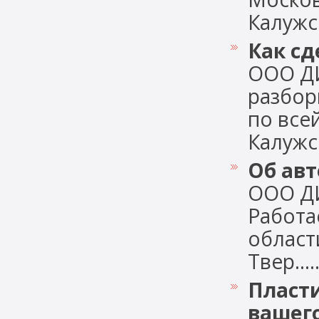
Калужск
Как сд
ООО Д
разбор
по все
Калужск
Об авт
ООО ДИ
Работа
област
Твер.....
Пласти
вашег