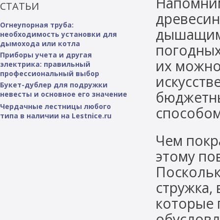
Напомним
СТАТЬИ
древесин
Огнеупорная труба:
дышащим 
необходимость установки для
дымохода или котла
погодных
Приборы учета и другая
их можно
электрика: правильный
профессиональный выбор
искусств
Букет-дублер для подружки
бюджетны
невесты и основное его значение
Чердачные лестницы любого
способом
типа в наличии на Lestnice.ru
Чем покр
этому по
Поскольк
стружка, 
которые 
обусловл