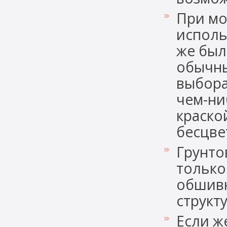
При мо
исполь
же был
обычны
выбора
чем-ни
краско
бесцве
Грунто
только
обшивк
структ
Если ж