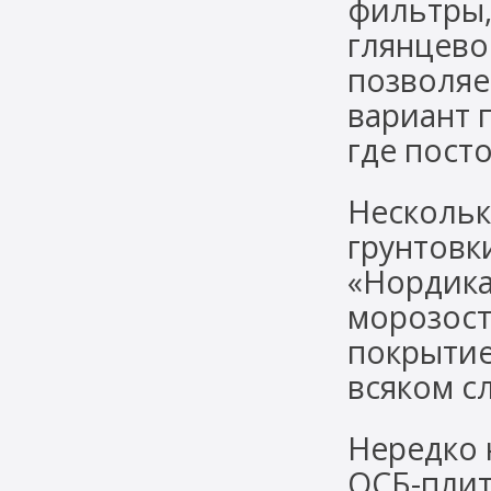
фильтры,
глянцево
позволяе
вариант 
где пост
Нескольк
грунтовки
«Нордика
морозост
покрытие
всяком с
Нередко 
ОСБ-плит