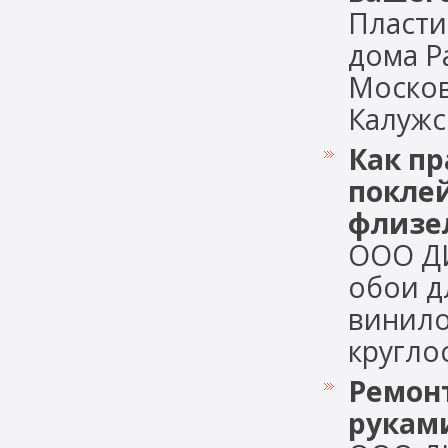
Пласти
дома Р
Москов
Калужск
Как пр
покле
флизе
ООО ДИ
обои д
винило
круглос
Ремонт
рукам