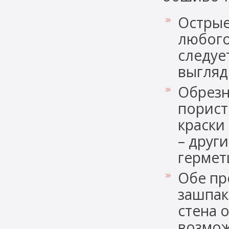
Острые
любого
следуе
выгляд
Обрезн
порист
краски
– друг
гермет
Обе пр
зашпак
стена 
возмож