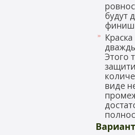
ровност
будут 
финишн
Краска
дважды,
Этого 
защити
количе
виде н
промеж
достат
полнос
Вариант