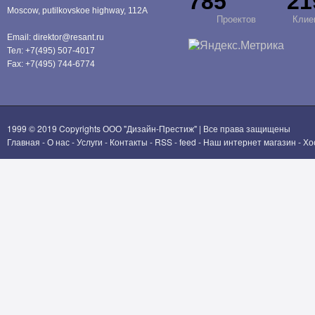
785
21
Moscow, putilkovskoe highway, 112A
Проектов
Клие
Email:
direktor@resant.ru
Тел:
+7(495) 507-4017
Fax:
+7(495) 744-6774
1999 © 2019 Copyrights
ООО "Дизайн-Престиж"
| Все права защищены
Главная
-
О нас
-
Услуги
-
Контакты
-
RSS
-
feed
-
Наш интернет магазин
-
Хо