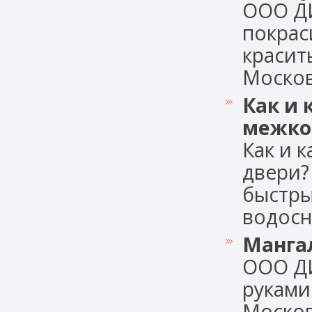
ООО Д
покрас
красит
Московс
Как и 
межко
Как и 
двери?
быстры
водосна
Манга
ООО Д
руками
Москов