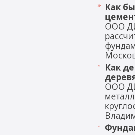
Как бы
цемен
ООО Д
рассчи
фундам
Московс
Как д
дерев
ООО Д
металл
кругло
Владими
Фундам