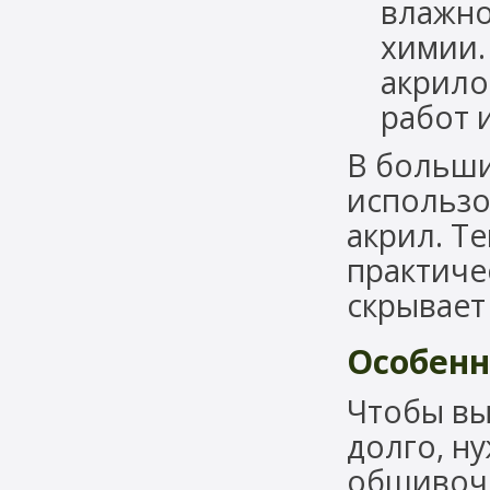
влажно
химии.
акрило
работ 
В больши
использо
акрил. Т
практиче
скрывает
Особенн
Чтобы вы
долго, н
обшивочн