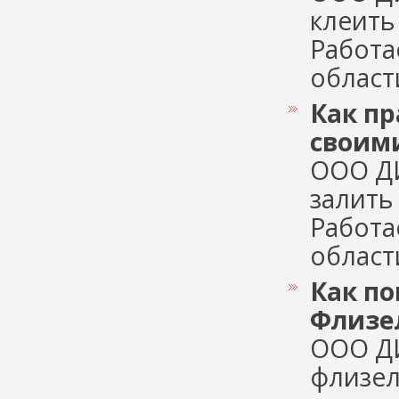
клеить
Работа
области
Как п
своим
ООО Д
залить
Работа
области
Как п
Флизе
ООО Д
флизел