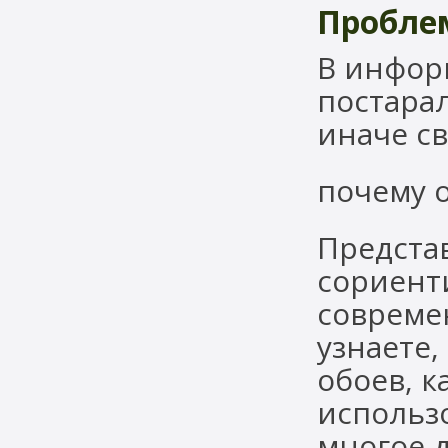
Пробле
В инфор
постара
иначе с
почему 
Предста
сориент
совреме
узнаете,
обоев, к
использо
многое д