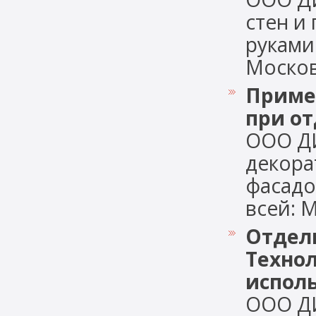
стен и
руками
Московс
Приме
при от
ООО Д
декора
фасадо
всей: М
Отдел
Технол
испол
ООО Д