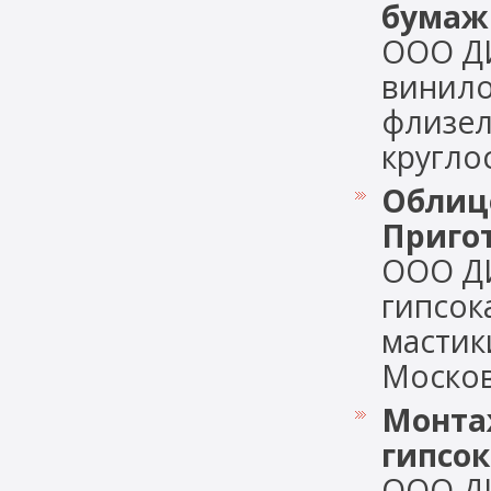
бумаж
ООО Д
винило
флизел
круглос
Облицо
Приго
ООО Д
гипсок
мастик
Московс
Монтаж
гипсо
ООО Д