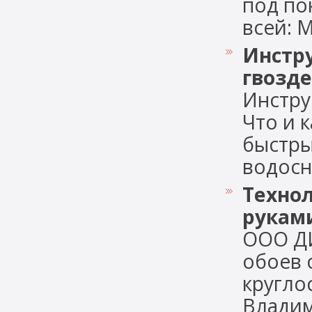
под по
всей: М
Инстр
гвозде
Инстру
Что и 
быстры
водосна
Технол
рукам
ООО Д
обоев 
кругло
Владими