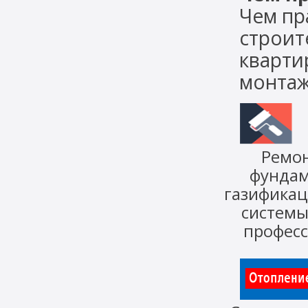
Чем пр
строит
кварти
монтаж 
Ремо
фунда
газифика
систем
профес