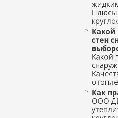
жидким
Плюсы 
круглос
Какой 
стен с
выбор
Какой 
снаруж
Качест
отоплен
Как пр
ООО Д
утепли
кругло