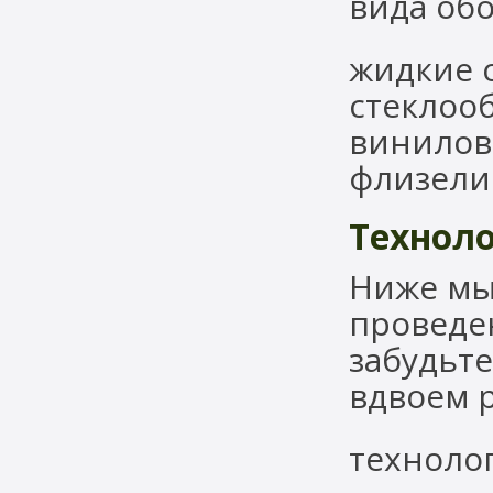
вида обо
жидкие 
стеклоо
винило
флизел
Технол
Ниже мы
проведе
забудьте
вдвоем р
технолог