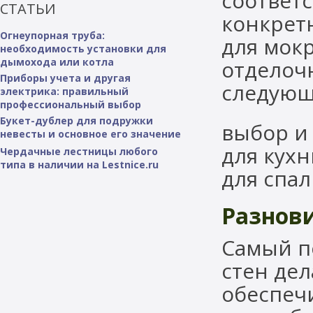
соответс
СТАТЬИ
конкрет
Огнеупорная труба:
для мок
необходимость установки для
дымохода или котла
отделоч
Приборы учета и другая
следующ
электрика: правильный
профессиональный выбор
Букет-дублер для подружки
выбор и 
невесты и основное его значение
для кух
Чердачные лестницы любого
типа в наличии на Lestnice.ru
для спал
Разнов
Самый п
стен дел
обеспеч