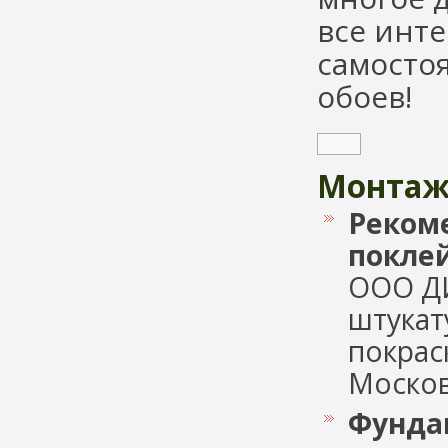
все инт
самосто
обоев!
Монтаж
Реком
поклей
ООО Д
штукат
покрас
Московс
Фундам