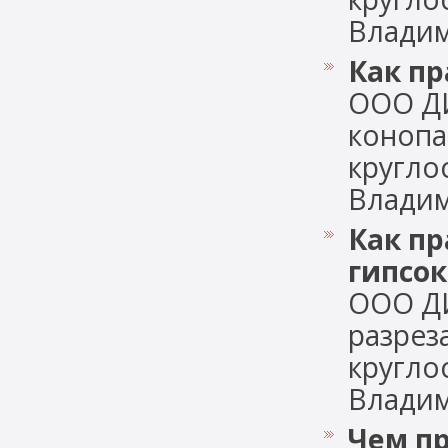
Владими
Как пр
ООО Д
конопа
кругло
Владими
Как пр
гипсо
ООО Д
разрез
кругло
Владими
Чем пр