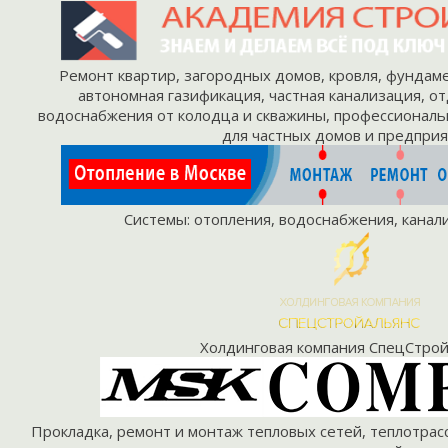
Ремонт
квартир
, загородных
домов
,
кровля
,
фундам
автономная газификация
, частная
канализация
,
от
водоснабжения
от колодца и скважины, профессионал
для
частных домов
и
предприя
Системы:
отопления
,
водоснабжения
,
канал
Холдинговая компания
СпецСтрой
Прокладка
,
ремонт
и
монтаж
тепловых сетей
,
теплотрас