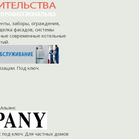
енты
,
заборы
,
ограждения
,
делка
фасадов
, системы
ьные современные
котельные
тий
.
изации
.
Под ключ
.
Альянс
с
под ключ. Для
частных домов