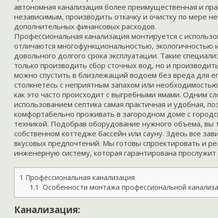
автономная канализация
более преимущественная и прак
независимым, производить откачку и очистку по мере не
дополнительных финансовых расходов.
Профессиональная канализация
монтируется с использо
отличаются многофункциональностью, экологичностью 
довольного долгого срока эксплуатации. Такие специал
только производить сбор сточных вод, но и производить
можно спустить в близлежащий водоем без вреда для его
столкнетесь с неприятным запахом или необходимостью 
как это часто происходит с выгребными ямами. Одним с
использованием септика самая практичная и удобная, п
комфортабельно проживать в загородном доме с городс
техникой. Подобрав оборудование нужного объема, вы 
собственном коттедже бассейн или сауну. Здесь все зави
вкусовых предпочтений. Мы готовы спроектировать и ре
инженерную систему, которая гарантирована прослужит 
1
Профессиональная канализация
1.1
Особенности монтажа профессиональной канализа
Канализация: