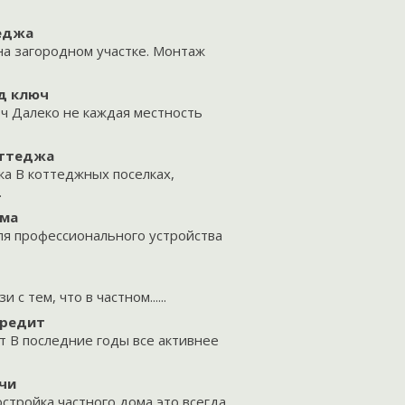
теджа
на загородном участке. Монтаж
д ключ
ч Далеко не каждая местность
оттеджа
а В коттеджных поселках,
.
ома
я профессионального устройства
 тем, что в частном......
кредит
 В последние годы все активнее
чи
тройка частного дома это всегда