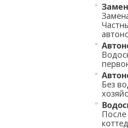
Замен
Замен
Частны
автоно
Автон
Водосн
первон
Автон
Без в
хозяйс
Водос
После
коттед