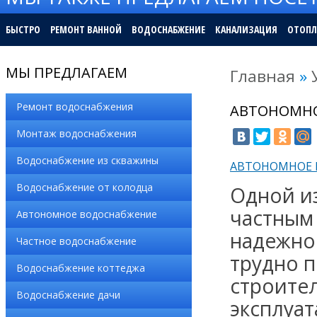
БЫСТРО
РЕМОНТ ВАННОЙ
ВОДОСНАБЖЕНИЕ
КАНАЛИЗАЦИЯ
ОТОПЛ
МЫ ПРЕДЛАГАЕМ
Главная
»
Ремонт водоснабжения
АВТОНОМНО
Монтаж водоснабжения
Водоснабжение из скважины
АВТОНОМНОЕ 
Водоснабжение от колодца
Одной из
частным
Автономное водоснабжение
надежно
Частное водоснабжение
трудно 
Водоснабжение коттеджа
строите
Водоснабжение дачи
эксплуат