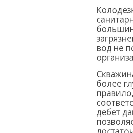
Колодезн
санитар
большин
загрязне
вод не п
организ
Скважина
более гл
правило,
соответ
дебет д
позволя
достато