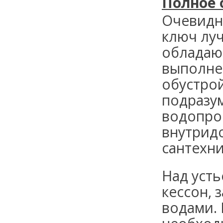
Полное 
Очевидн
ключ
луч
обладаю
выполне
обустро
подразу
водопров
внутрид
сантехн
Над уст
кессон,
водами.