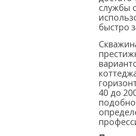
службы с
использ
быстро з
Скважина
престиж
вариант
коттеджа
горизонт
40 до 20
подобно
определ
професс