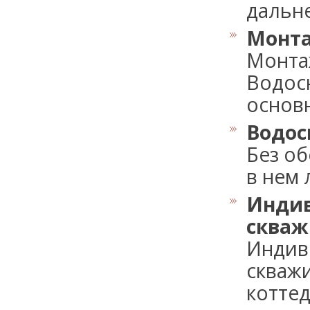
дальне
Монта
Монта
Водосн
основны
Водос
Без об
в нем 
Индив
сква
Индив
скваж
коттед