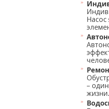
Индив
Индив
Насос
элемен
Автон
Автон
эффек
челове
Ремон
Обуст
– оди
жизни..
Водос