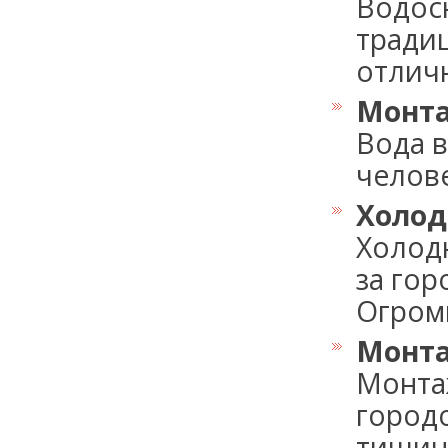
Водос
тради
отличн
Монта
Вода в
челове
Холод
Холод
за гор
Огромно
Монта
Монта
город
тишино