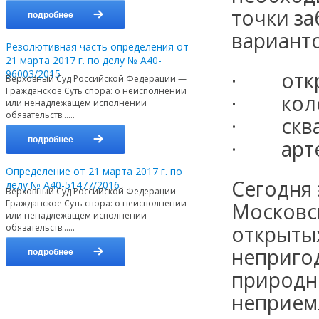
точки з
подробнее
варианто
Резолютивная часть определения от
21 марта 2017 г. по делу № А40-
96003/2015
· откр
Верховный Суд Российской Федерации —
Гражданское Суть спора: о неисполнении
· коло
или ненадлежащем исполнении
обязательств…...
· скваж
подробнее
· артез
Определение от 21 марта 2017 г. по
Сегодня 
делу № А40-51477/2016
Верховный Суд Российской Федерации —
Гражданское Суть спора: о неисполнении
Московск
или ненадлежащем исполнении
открыты
обязательств…...
непригод
подробнее
природн
неприем