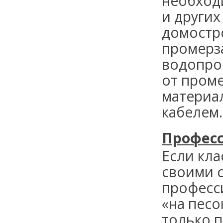
необход
и других
домостр
промерз
водопро
от пром
материа
кабелем.
Професс
Если кл
своими с
професс
«на песо
только 