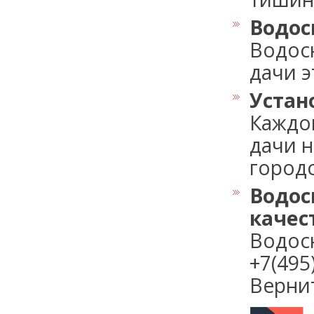
Водос
Водос
дачи э
Устан
Каждо
дачи 
городс
Водос
качес
Водос
+7(49
Верните