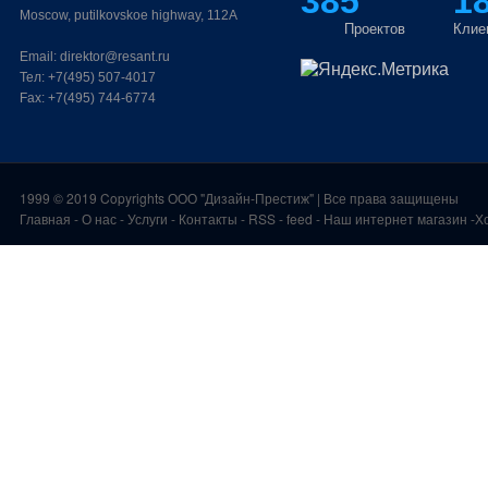
385
1
Moscow, putilkovskoe highway, 112A
Проектов
Клие
Email:
direktor@resant.ru
Тел:
+7(495) 507-4017
Fax:
+7(495) 744-6774
1999 ©
2019 Copyrights
ООО "Дизайн-Престиж"
| Все права защищены
Главная
-
О нас
-
Услуги
-
Контакты
- RSS
-
feed
-
Наш интернет магазин
-
Х