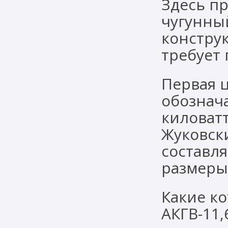
Здесь п
чугунны
констру
требует 
Первая 
обознач
киловат
Жуковски
составля
размеры 
Какие к
АКГВ-11,