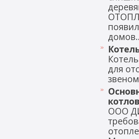
деревя
ОТОПЛ
появил
домов..
Котель
Котель
для от
звеном..
Основн
котлов
ООО Д
требов
отопле