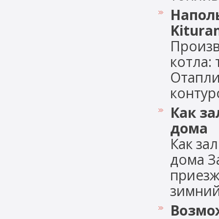
Напол
Kitura
Произв
котла:
Отапли
контуро
Как за
дома
Как за
дома З
приезж
зимний 
Возмо