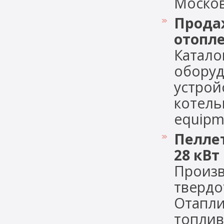
Московс
Прода
отопл
Катало
оборуд
устрой
котельн
equipme
Пеллет
28 кВт
Произв
твердо
Отапли
топлива