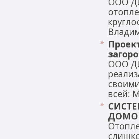
ООО Д
отопле
кругло
Владими
Проек
загор
ООО Д
реализ
своими
всей: М
СИСТЕ
ДОМО
Отопле
слишко