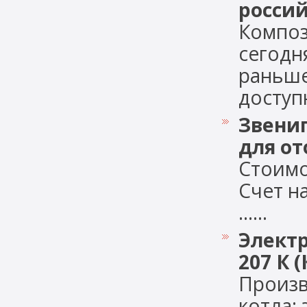
россий
Композ
сегодн
раньше
доступн
Звениг
для о
Стоимо
Счет н
......
Элект
207 К 
Произв
котла: