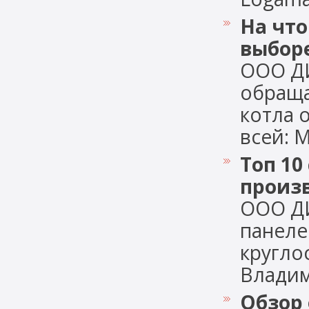
На чт
выборе
ООО Д
обраща
котла 
всей: М
Топ 10
произ
ООО Д
панеле
кругло
Владими
Обзор 