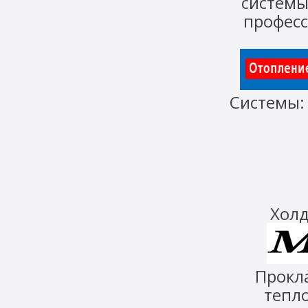
систем
профес
Системы
Холд
Прокл
тепло