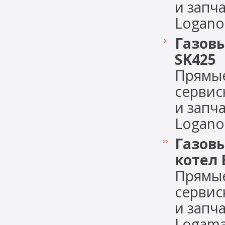
и запч
Logano 
Газовы
SK425
Прямые
сервис
и запч
Logano 
Газов
котел 
Прямые
сервис
и запч
Logamax