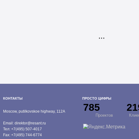
…
КОНТАКТЫ
ПРОСТО ЦИФРЫ
785
21
Moscow, putilkovskoe highway, 112A
Проектов
Клие
Email:
direktor@resant.ru
Тел:
+7(495) 507-4017
Fax:
+7(495) 744-6774