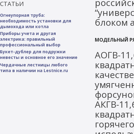
российс
СТАТЬИ
“универ
Огнеупорная труба:
блоком 
необходимость установки для
дымохода или котла
Приборы учета и другая
электрика: правильный
МОДЕЛЬНЫЙ Р
профессиональный выбор
Букет-дублер для подружки
АОГВ-11
невесты и основное его значение
квадратн
Чердачные лестницы любого
типа в наличии на Lestnice.ru
качеств
умягчен
форсуно
АКГВ-11,
квадратн
горячего
использу