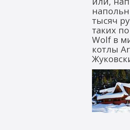
или, нап
напольно
тысяч р
таких по
Wolf в 
котлы Ar
Жуковск