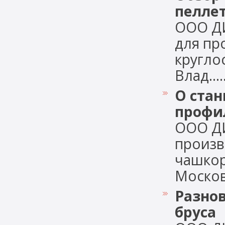
пеллет
ООО Д
для пр
кругло
Влад.....
О стан
профи
ООО ДИ
произв
чашкор
Московс
Разнов
бруса