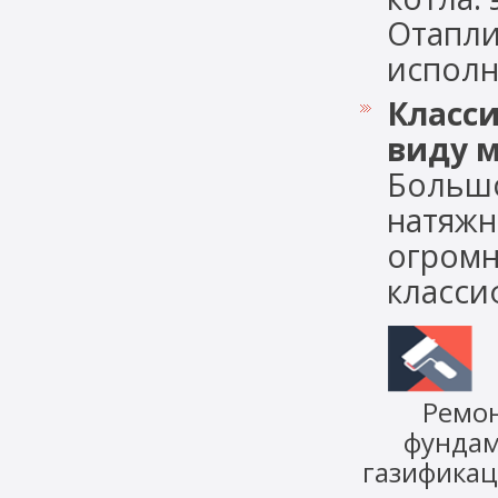
Отапли
исполне
Класс
виду 
Большо
натяжн
огромн
классиф
Ремо
фунда
газифика