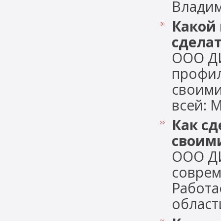
Владими
Какой
сдела
ООО Д
профил
своими
всей: М
Как с
своим
ООО Д
соврем
Работа
области