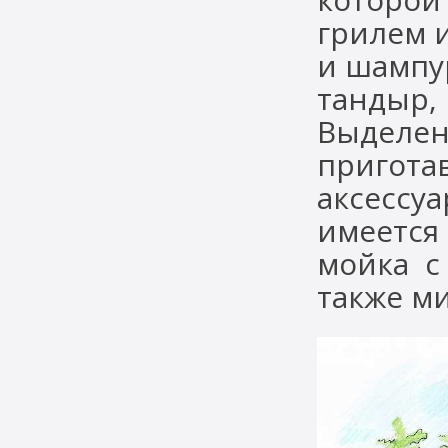
грилем 
и шампур
тандыр,
Выделены
пригота
аксессуа
имеется
мойка с
также м