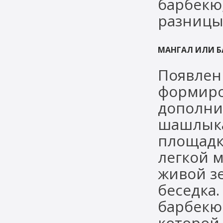
барбекю
разницы
МАНГАЛ ИЛИ Б
Появлен
формиро
дополни
шашлыка
площадк
легкой 
живой зе
беседка.
барбекю 
которой