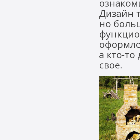
ознакоми
Дизайн 
но боль
функцио
оформлен
а кто-то
свое.