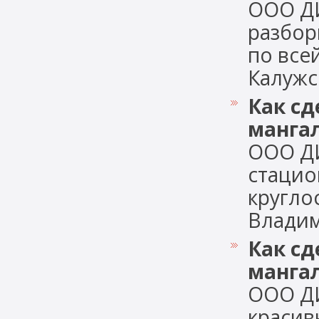
ООО Д
разбор
по все
Калужск
Как сд
манга
ООО Д
стацио
кругло
Владими
Как с
мангал
ООО Д
красив