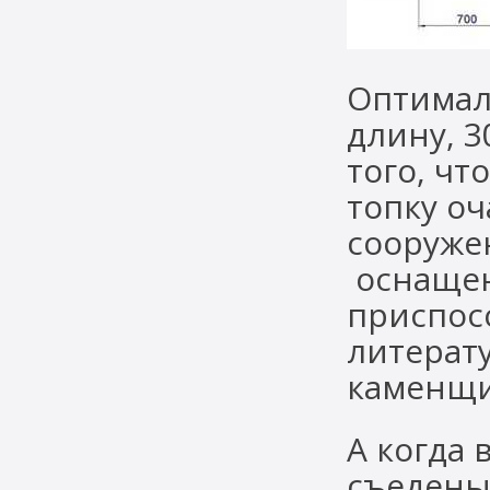
Оптимал
длину, 3
того, чт
топку оч
сооруже
оснащен
приспос
литерату
каменщи
А когда 
съедены,