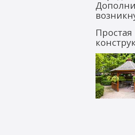
Дополни
возникн
Простая
констру