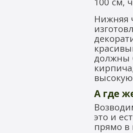
100 см, 
Нижняя ч
изготовл
декорат
красивы
должны 
кирпича
высокую
А где ж
Возводи
это и е
прямо в