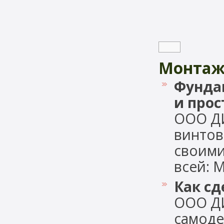
Монтаж
Фундам
и прос
ООО Д
винтов
своими
всей: М
Как с
ООО Д
самоде