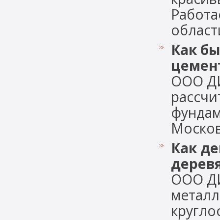
Работа
области,
Как бы
цемен
ООО Д
рассчи
фундам
Московс
Как д
дерев
ООО Д
металл
кругло