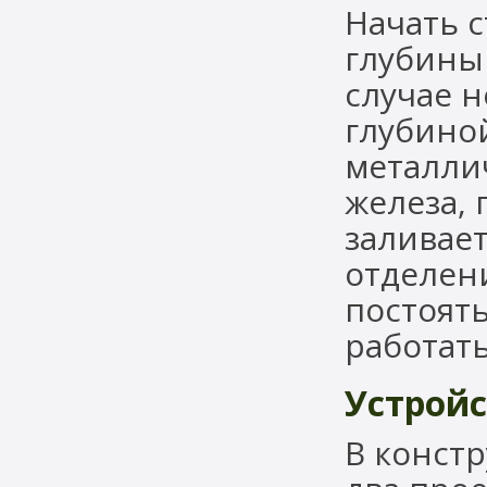
Начать 
глубины 
случае н
глубиной
металли
железа, 
заливает
отделен
постоять
работат
Устройс
В констр