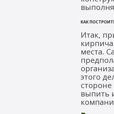
выполня
КАК ПОСТРОИТ
Итак, п
кирпича.
места. 
предпола
организа
этого д
стороне
выпить 
компани