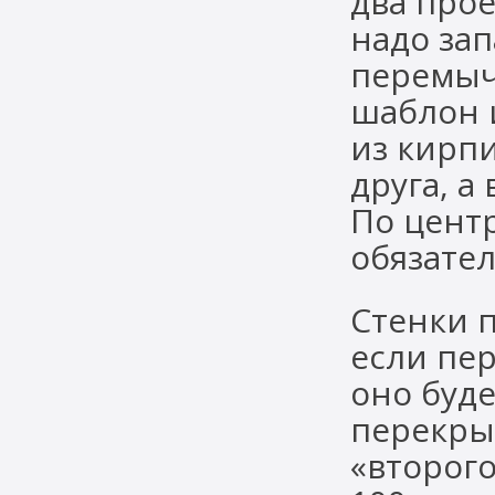
два про
надо зап
перемыч
шаблон 
из кирп
друга, 
По цент
обязател
Стенки 
если пер
оно буде
перекры
«второго