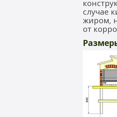
констру
случае к
жиром, н
от корро
Размер