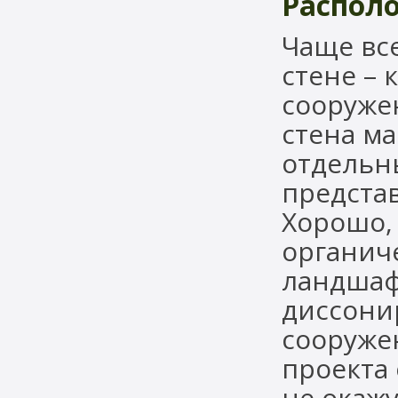
Располо
Чаще все
стене – 
сооружен
стена ма
отдельн
представ
Хорошо,
органич
ландшафт
диссони
сооруже
проекта 
не окажу