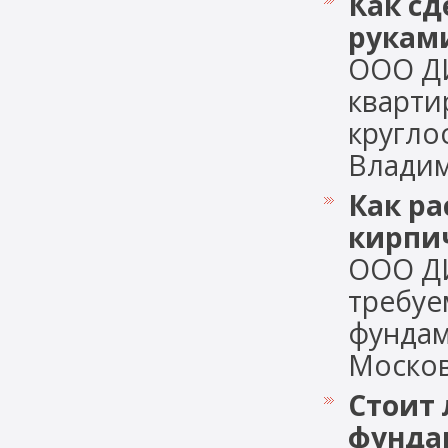
Как сд
рукам
ООО ДИ
кварти
кругло
Владими
Как ра
кирпи
ООО ДИ
требуе
фундам
Московс
Стоит 
фунда