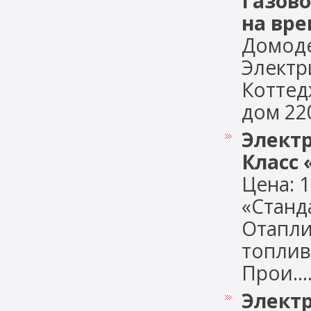
Газово
на вре
Домоде
Электр
Коттед
дом 220 
Элект
Класс 
Цена: 1
«Станд
Отапли
топлив
Прои....
Элект