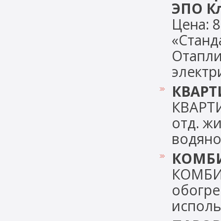
ЭПО Кл
Цена: 
«Станд
Отапли
электри
КВАРТ
КВАРТ
отд. ж
водяно
КОМБ
КОМБИ
обогре
использ