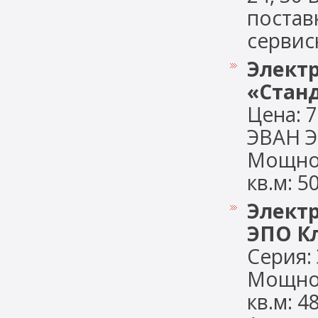
постав
сервисн
Элект
«Станд
Цена: 7
ЭВАН Э
Мощнос
кв.м: 50
Элект
ЭПО Кл
Серия:
Мощнос
кв.м: 