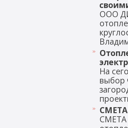
своим
ООО Д
отопле
кругло
Владими
Отопл
элект
На сег
выбор 
загоро
проекти
СМЕТА
СМЕТА 