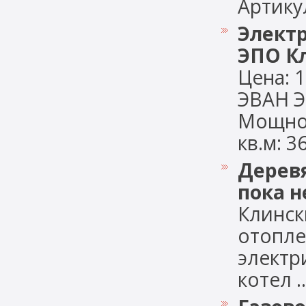
Артикул:
Элект
ЭПО Кл
Цена: 1
ЭВАН Э
Мощнос
кв.м: 36
Дерев
пока н
Клинск
отопле
электр
котел ...