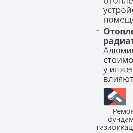
отопле
устрой
помещен
Отопл
радиат
Алюмин
стоимо
у инже
влияют 
Ремо
фунда
газифика