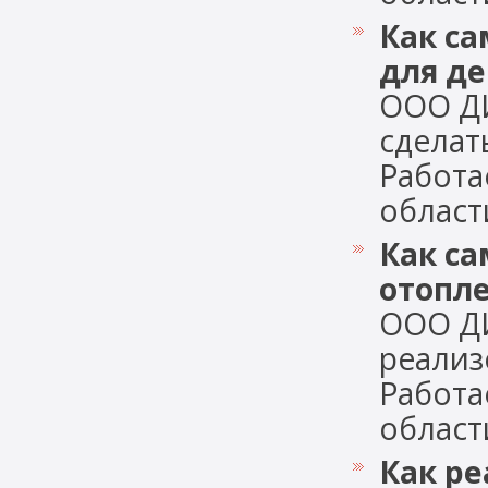
Как са
для де
ООО Д
сделат
Работа
области,
Как са
отопл
ООО Д
реализ
Работа
области,
Как ре