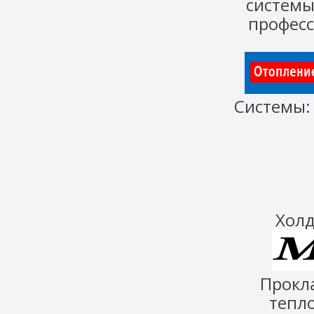
систем
профес
Системы
Холд
Прокл
тепло