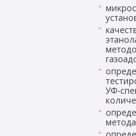
микрос
устано
качест
этанол
методо
газоад
опреде
тестир
УФ-спе
количе
опреде
метода
опреде