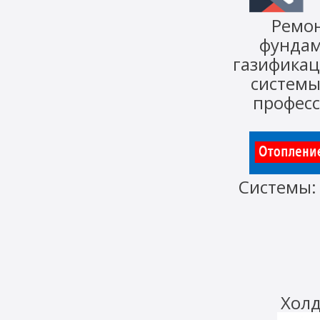
Ремо
фунда
газифика
систем
профес
Системы
Холд