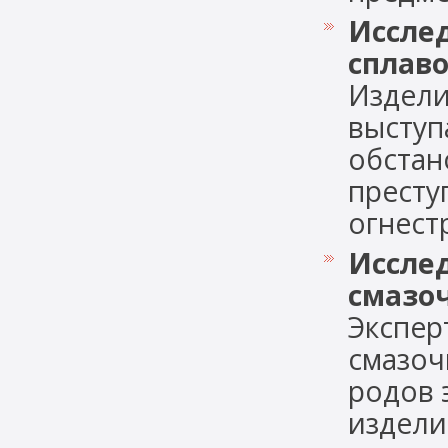
Иссле
сплав
Издели
выступ
обстан
престу
огнестр
Иссле
смазо
Экспер
смазоч
родов 
издели