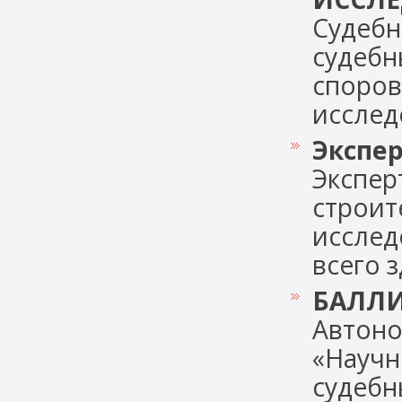
Судебн
судебн
споров
исследо
Экспер
Экспер
строит
исслед
всего з
БАЛЛИ
Автоно
«Научн
судебн