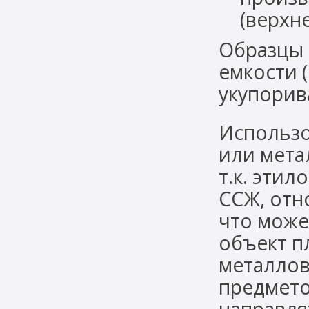
(верхн
Образцы 
емкости 
укупорив
Использо
или мета
т.к. эти
ССЖ, отн
что може
объект п
металлов
предмето