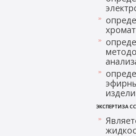
электро
опреде
хромат
опреде
методо
анализ
опреде
эфирны
издели
ЭКСПЕРТИЗА С
Являет
жидкос