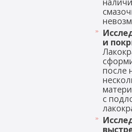
наличи
смазоч
невозмо
Иссле
и пок
Лакокр
сформи
после 
нескол
матери
с подл
лакокра
Исслед
выстр