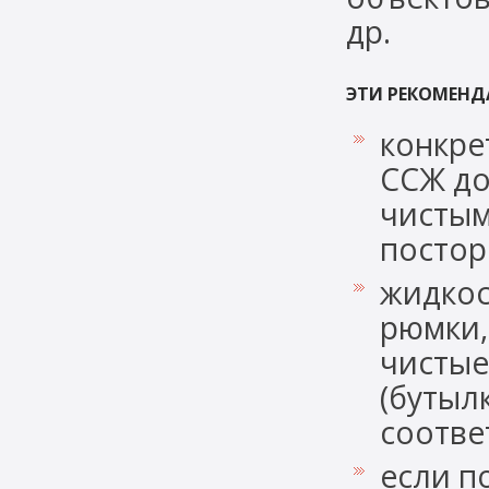
др.
ЭТИ РЕКОМЕНД
конкрет
ССЖ до
чистым
постор
жидкос
рюмки,
чистые
(бутыл
соотве
если п