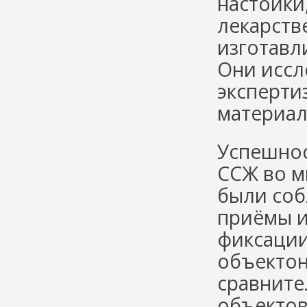
настойки
лекарств
изготавл
Они иссл
экспертиз
материал
Успешнос
ССЖ во м
были соб
приёмы и
фиксации
объектон
сравните
объектов