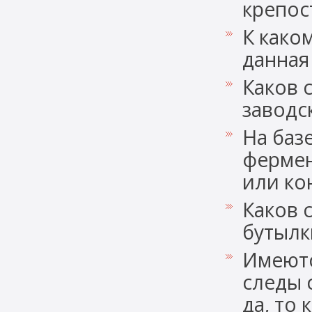
крепос
К како
данная
Каков 
заводс
На баз
фермен
или ко
Каков 
бутылк
Имеютс
следы 
да, то