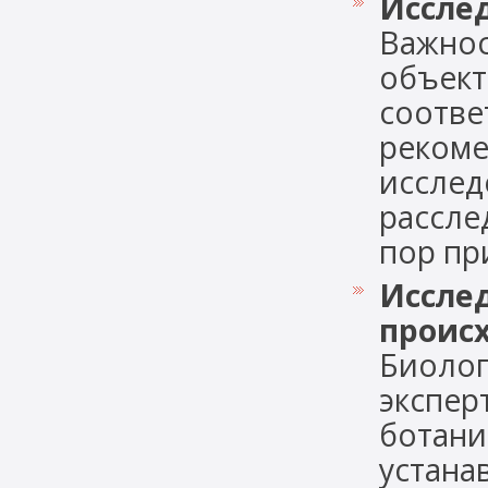
Иссле
Важнос
объект
соотве
рекоме
исслед
рассле
пор при
Иссле
проис
Биолог
экспер
ботани
устана