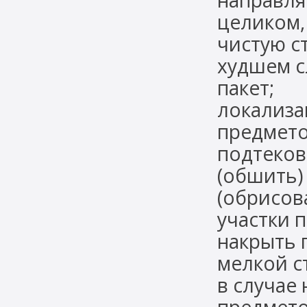
направля
целиком,
чистую ст
худшем с
пакет;
локализ
предмето
подтеков
(обшить)
(обрисова
участки 
накрыть 
мелкой с
в случае