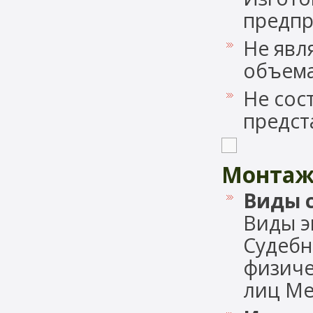
предпр
Не явл
объема
Не сос
предст
Монтаж
Виды 
Виды э
Судебн
физиче
лиц Меж