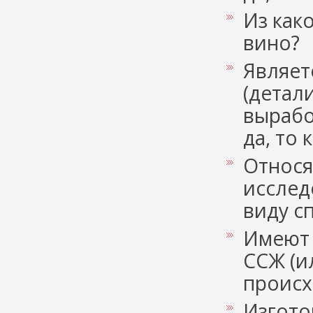
Из как
вино?
Являет
(детал
вырабо
да, то 
Относя
исслед
виду с
Имеют 
ССЖ (и
происх
Изгото