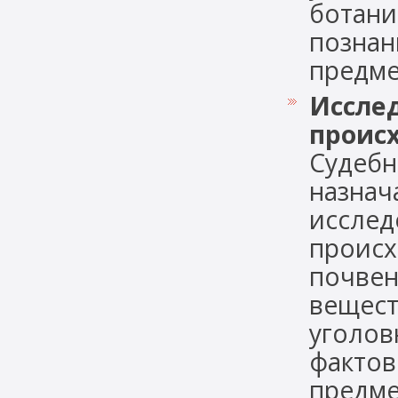
ботани
познан
предме
Иссле
проис
Судебн
назнач
исслед
происх
почвен
вещест
уголов
фактов
предмет