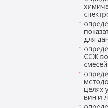
химиче
спектр
опреде
показа
для да
опреде
ССЖ во
смесей
опреде
методо
целях 
вин и 
опреде