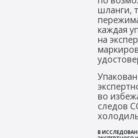
по возмо
шланги, 
пережима
каждая у
на экспе
маркиров
удостове
Упакован
экспертн
во избеж
следов С
холодиль
В ИССЛЕДОВАН