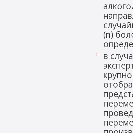
алкого
направ
случай
(n) бо
опреде
в случ
экспер
крупно
отобра
предст
переме
провед
переме
произв