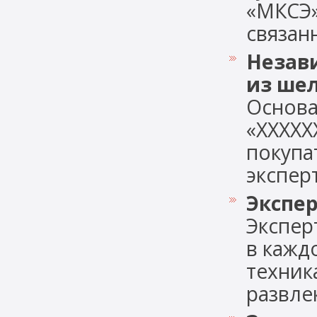
«МКСЭ»
связанны
Незав
из ше
Основа
«ХХХХХ
покупат
эксперт
Экспе
Экспер
в кажд
техник
развлек