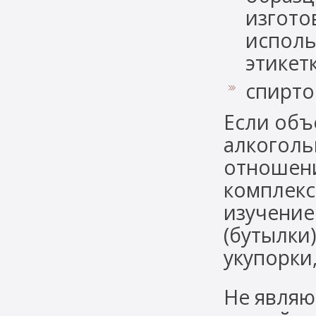
изгото
исполь
этикет
спирто
Если объ
алкогольн
отношени
комплекс
изучение
(бутылки)
укупорки,
Не являю