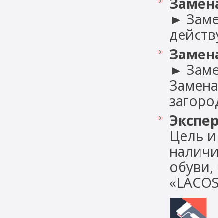
Замен
► Заме
действу
Замен
► Заме
Замена
загород
Экспер
Цель и
наличи
обуви,
«LACOST