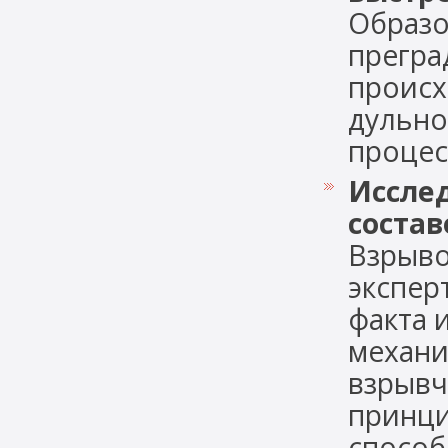
Образо
прегра
происх
дульно
процес
Иссле
состав
Взрыво
экспер
факта 
механи
взрывч
принци
способн