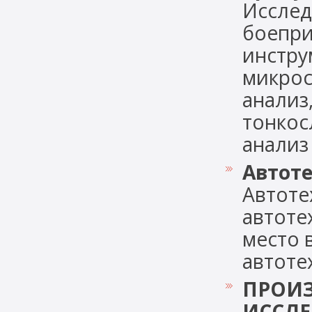
Исслед
боепри
инстру
микрос
анализ
тонкос
анализ 
Автоте
Автоте
автоте
место 
автотех
ПРОИЗ
ИССЛ