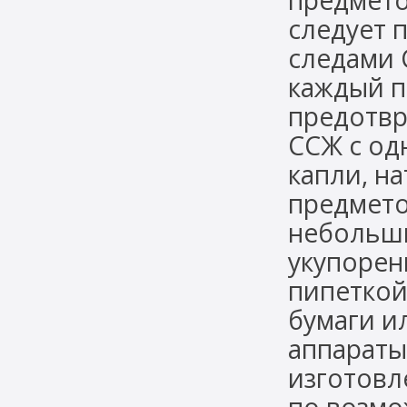
предмето
следует 
следами 
каждый п
предотвр
ССЖ с од
капли, н
предмето
небольши
укупорен
пипеткой
бумаги и
аппараты
изготовл