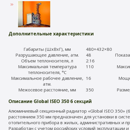
Дополнительные характеристики
Габариты (ШхВхГ), мм
480×432×80
Разрушающее давление, атм.
48
Показа
Объем теплоносителя, л
2.16
Максимальная температура
110
Макси
теплоносителя, °C
Максимальное рабочее давление,
16
Мощно
атм.
Межосевое расстояние, мм
350
Разме
Описание Global ISEO 350 6 секций
Алюминиевый секционный радиатор «Global ISEO 350» (6
расстоянием 350 мм предназначен для установки в систе
отопительного прибора в жилых, административных и п
Разработан с учетом российских условий эксплуатации и