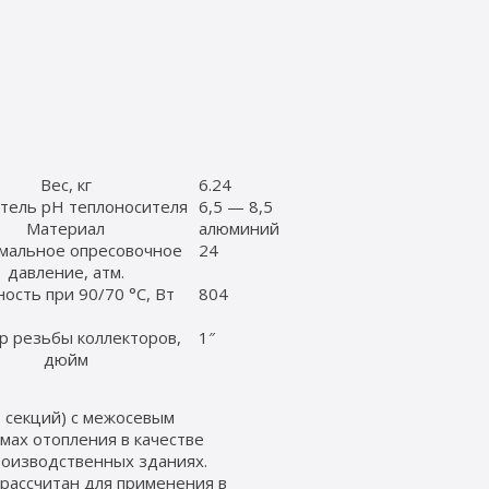
Вес, кг
6.24
тель pH теплоносителя
6,5 — 8,5
Материал
алюминий
мальное опресовочное
24
давление, атм.
сть при 90/70 °C, Вт
804
р резьбы коллекторов,
1″
дюйм
 секций) с межосевым
мах отопления в качестве
роизводственных зданиях.
 рассчитан для применения в