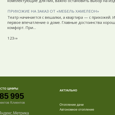
комплектующие для них, важно остановить выбор на из
ПРИХОЖИЕ НА ЗАКАЗ ОТ «МЕБЕЛЬ ХАМЕЛЕОН»
Театр начинается с вешалки, а квартира — с прихожей. 
первое впечатление о доме. Главные достоинства хоро
комфорт. При…
1
2
3
›
»
ОСТО ЦИФРЫ
АКТУАЛЬНО
85
995
оектов
Клиентов
Отопление дачи
Автономное отопление