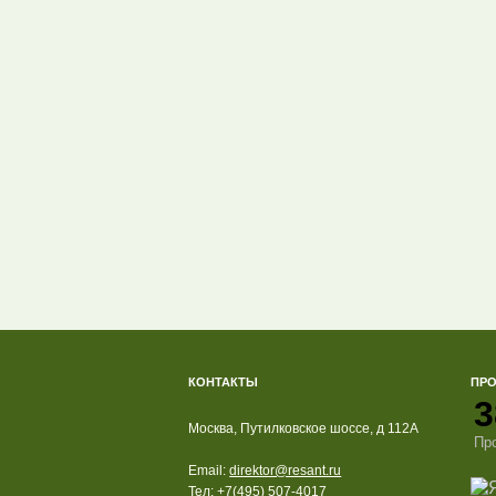
КОНТАКТЫ
ПР
3
Москва, Путилковское шоссе, д 112А
Пр
Email:
direktor@resant.ru
Тел:
+7(495) 507-4017