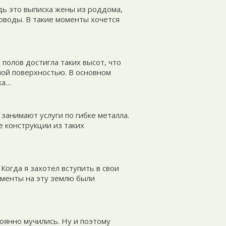
дь это выписка жены из роддома,
оводы. В такие моменты хочется
олов достигла таких высот, что
ной поверхностью. В основном
ха…
анимают услуги по гибке металла.
 конструкции из таких
Когда я захотел вступить в свои
ументы на эту землю были
оянно мучились. Ну и поэтому