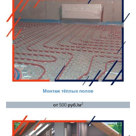
Монтаж тёплых полов
2
от
500
руб./м